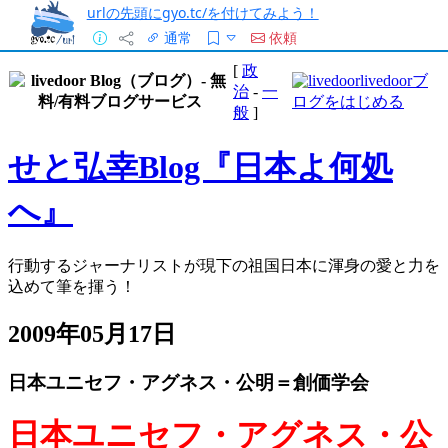
urlの先頭にgyo.tc/を付けてみよう！
通常
依頼