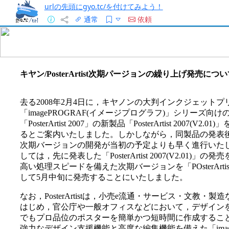
urlの先頭にgyo.tc/を付けてみよう！
通常
依頼